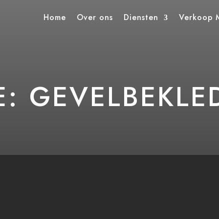
Home
Over ons
Diensten
Verkoop M
E: GEVELBEKLE