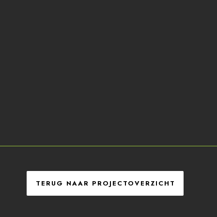
d in Arnhem! Deze woning heeft een houten gevel die we helemaal h
ilieuvriendelijk en onderhoudsvrij. De bewoners hoeven zich geen zor
TERUG NAAR PROJECTOVERZICHT